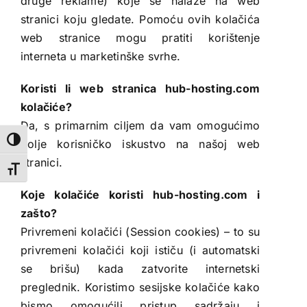
druge reklame) koje se nalaze na web
stranici koju gledate. Pomoću ovih kolačića
web stranice mogu pratiti korištenje
interneta u marketinške svrhe.
Koristi li web stranica hub-hosting.com
kolačiće?
Da, s primarnim ciljem da vam omogućimo
Toggle High Contrast
bolje korisničko iskustvo na našoj web
stranici.
Toggle Font size
Koje kolačiće koristi hub-hosting.com i
zašto?
Privremeni kolačići (Session cookies) – to su
privremeni kolačići koji ističu (i automatski
se brišu) kada zatvorite internetski
preglednik. Koristimo sesijske kolačiće kako
bismo omogućili pristup sadržaju i