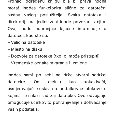
Pronaći određenu knjigu bila bi prava noćna
mora! Inodes funkcionira slično za datotečni
sustav vašeg poslužitelja. Svaka datoteka i
direktorij ima jedinstveni inode povezan s njim.
Ovaj inode pohranjuje ključne informacije o
datoteci, kao što su:
– Veličina datoteke
– Mjesto na disku
– Dozvole za datoteke (tko joj može pristupiti)
– Vremenske oznake stvaranja i izmjene
Inodes sami po sebi ne drže stvarni sadržaj
datoteke. Oni djeluju kao pokazivači,
usmjeravajući sustav na podatkovne blokove u
kojima se nalazi sadržaj datoteke. Ovo odvajanje
omogućuje učinkovito pohranjivanje i dohvaćanje
vaših podataka.