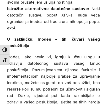
svojim pružateljem usluga hostinga.
Istražite alternativne datotečne sustave:
Neki
datotečni sustavi, poput XFS-a, nude veća
ograničenja inodea od tradicionalnih opcija poput
ext4.
U zaključku: Inodes – tihi čuvari vašeg
poslužitelja
Toggle High Contrast
Inodes, iako nevidljivi, igraju ključnu ulogu u
Toggle Font size
zdravlju datotečnog sustava vašeg Linux
poslužitelja. Razumijevanjem njihove funkcije i
implementacijom najbolje prakse za upravljanje
inodima, možete osigurati da vaš poslužitelj ima
resurse koji su mu potrebni za učinkovit i siguran
rad. Dakle, sljedeći put kada razmišljate o
zdravlju vašeg poslužitelja, sjetite se tihih heroja